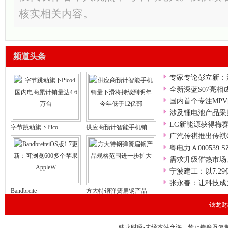
核实相关内容。
频道头条
专家专论彭立新：
全新深蓝S07亮
国内首个专注MP
涉及锂电池产品采
LG新能源获得梅
字节跳动旗下Pico
供应商预计智能手机销
广汽传祺推出传祺
粤电力Ａ000539
需求升级催热市场
宁波建工：以7.2
张永春：让科技成
Bandbreite
方大特钢弹簧扁钢产品
钱龙财经
钱龙财经-未经本站允许，禁止镜像及复制本站。