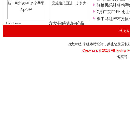
张掖民乐社银携手
7月广东CPI环比
榆中马莲滩村抢险
Bandbreite
方大特钢弹簧扁钢产品
钱龙财经
钱龙财经-未经本站允许，禁止镜像及复制本站。
Copyright © 2018 All Righ
备案号