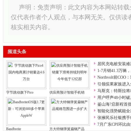
声明：免责声明：此文内容为本网站转载
仅代表作者个人观点，与本网无关。仅供读
核实相关内容。
频道头条
居民充电桩安装难
1-7月销41.3万
Northvolt前COO：N
引领缤果家族进入
马斯克：特斯拉将
字节跳动旗下Pico
供应商预计智能手机销
用户呼声48小时破
鉴山海?启新程首
智能化强势赋能全
张掖民乐社银携手
7月广东CPI环比
Bandbreite
方大特钢弹簧扁钢产品